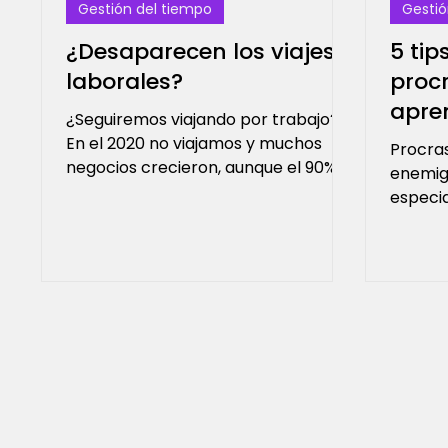
Gestión del tiempo
Gestió
¿Desaparecen los viajes
5 tip
laborales?
procr
apre
¿Seguiremos viajando por trabajo?
En el 2020 no viajamos y muchos
Procras
negocios crecieron, aunque el 90%
enemig
de los viajeros los considera
especia
necesarios
tiempo
encerra