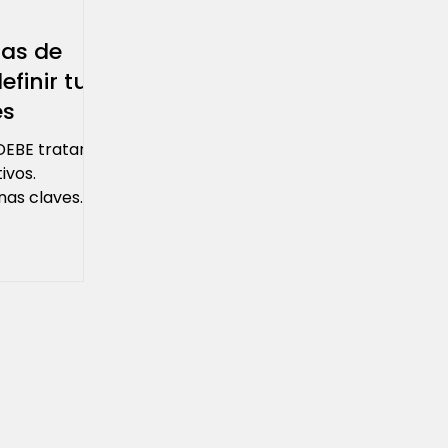
tas de
finir tus
es
 DEBE tratarse
ivos.
nas claves
ue todos...