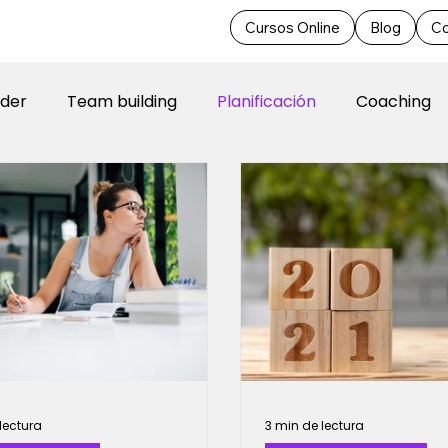
Cursos Online
Blog
Co
rsos Online
Blog
íder
Team building
Planificación
Coaching
lectura
3 min de lectura