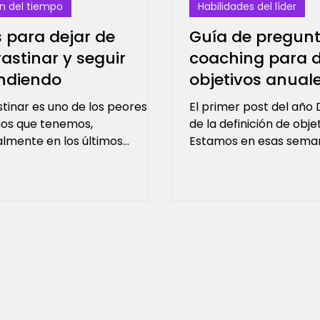
n del tiempo
Habilidades del líder
s para dejar de
Guía de pregun
astinar y seguir
coaching para de
ndiendo
objetivos anual
tinar es uno de los peores
El primer post del año
os que tenemos,
de la definición de objet
lmente en los últimos
Estamos en esas sema
s que pasamos tanto tiempo
para planificar en las q
dos en un...