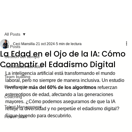
All Posts
Ceci Mansilla
21 oct 2024
5 min de lectura
All Posts
La Edad en el Ojo de la IA: Cómo
Gestión del tiempo
Combatir el Edadismo Digital
Habilidades del líder
La inteligencia artificial está transformando el mundo 
Team building
laboral, pero no siempre de manera inclusiva. Un estudio 
Planificación
revela que 
más del 60% de los algoritmos
 refuerzan 
estereotipos de edad, afectando a las generaciones 
Coaching
mayores. ¿Cómo podemos asegurarnos de que la IA 
Talent Management
refleje la diversidad y no perpetúe el edadismo digital? 
Sigue leyendo para descubrirlo.
Power Skills