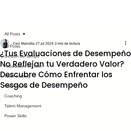
All Posts
Ceci Mansilla
27 jul 2024
3 min de lectura
All Posts
¿Tus Evaluaciones de Desempeño
Gestión del tiempo
No Reflejan tu Verdadero Valor?
Habilidades del líder
Descubre Cómo Enfrentar los
Team building
Sesgos de Desempeño
Planificación
Coaching
Talent Management
Power Skills