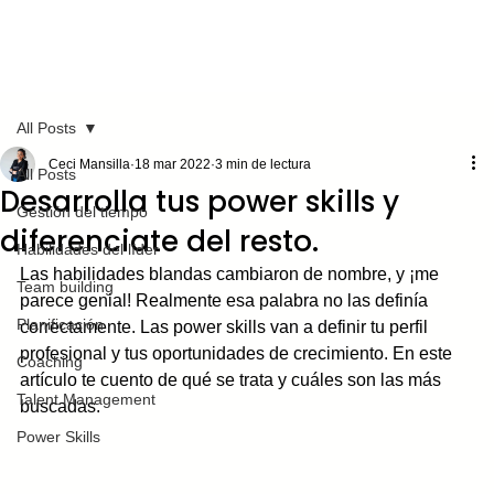
All Posts
Ceci Mansilla
18 mar 2022
3 min de lectura
All Posts
Desarrolla tus power skills y
Gestión del tiempo
diferenciate del resto.
Habilidades del líder
Las habilidades blandas cambiaron de nombre, y ¡me 
Team building
parece genial! Realmente esa palabra no las definía 
Planificación
correctamente. Las power skills van a definir tu perfil 
profesional y tus oportunidades de crecimiento. En este 
Coaching
artículo te cuento de qué se trata y cuáles son las más 
Talent Management
buscadas. 
Power Skills