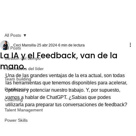
All Posts
Ceci Mansilla
25 abr 2024
6 min de lectura
All Posts
La IA y el Feedback, van de la
Gestión del tiempo
mano.
Habilidades del líder
Una de las grandes ventajas de la era actual, son todas 
Team building
las herramientas que tenemos disponibles para acelerar, 
Planificación
optimizar y potenciar nuestro trabajo. Y, por supuesto, 
vamos a hablar de ChatGPT. ¿Sabias que podes 
Coaching
utilizarla para preparar tus conversaciones de feedback?
Talent Management
Power Skills