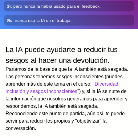
Sí, pero nunca la había usado para el feedback. 
0
%
No, nunca usé la IA en el trabajo. 
0
%
La IA puede ayudarte a reducir tus 
sesgos al hacer una devolución. 
Partamos de la base de que la IA también está sesgada. 
Las personas tenemos sesgos inconscientes (puedes 
aprender más de este tema en el curso: "
Diversidad, 
inclusión y sesgos inconscientes
") y, si la IA se nutre de 
la información que nosotros generamos para aprender y 
respondernos, la IA también está sesgada. 
Reconociendo este punto de partida, aún así, te puede 
servir para reducir los propios y "objetivizar" la 
conversación. 