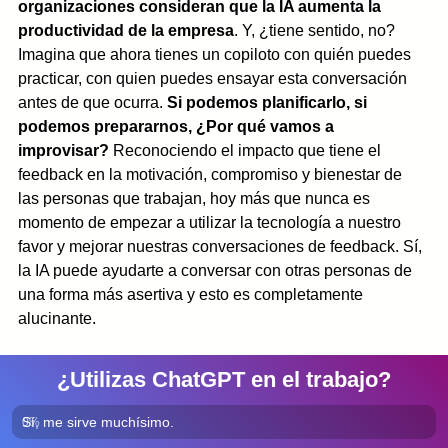
organizaciones consideran que la IA aumenta la 
productividad de la empresa
. Y, ¿tiene sentido, no? 
Imagina que ahora tienes un copiloto con quién puedes 
practicar, con quien puedes ensayar esta conversación 
antes de que ocurra. 
Si podemos planificarlo, si 
podemos prepararnos, ¿Por qué vamos a 
improvisar? 
Reconociendo el impacto que tiene el 
feedback en la motivación, compromiso y bienestar de 
las personas que trabajan, hoy más que nunca es 
momento de empezar a utilizar la tecnología a nuestro 
favor y mejorar nuestras conversaciones de feedback. Sí, 
la IA puede ayudarte a conversar con otras personas de 
una forma más asertiva y esto es completamente 
alucinante. 
¿Utilizas ChatGPT en el trabajo?
Sí, me sirve muchísimo. 
0
%